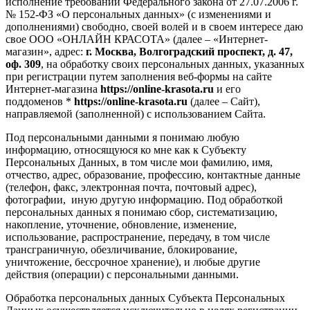
исполнение требований Федерального закона от 27.07.2006 г.
№ 152-ФЗ «О персональных данных» (с изменениями и
дополнениями) свободно, своей волей и в своем интересе даю
свое ООО «ОНЛАЙН КРАСОТА» (далее – «Интернет-
магазин», адрес:
г. Москва, Волгоградский проспект, д. 47,
оф. 309
, на обработку своих персональных данных, указанных
при регистрации путем заполнения веб-формы на сайте
Интернет-магазина
https://online-krasota.ru
и его
поддоменов *
https://online-krasota.ru
(далее – Сайт),
направляемой (заполненной) с использованием Сайта.
Под персональными данными я понимаю любую
информацию, относящуюся ко мне как к Субъекту
Персональных Данных, в том числе мои фамилию, имя,
отчество, адрес, образование, профессию, контактные данные
(телефон, факс, электронная почта, почтовый адрес),
фотографии, иную другую информацию. Под обработкой
персональных данных я понимаю сбор, систематизацию,
накопление, уточнение, обновление, изменение,
использование, распространение, передачу, в том числе
трансграничную, обезличивание, блокирование,
уничтожение, бессрочное хранение), и любые другие
действия (операции) с персональными данными.
Обработка персональных данных Субъекта Персональных