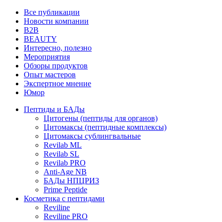
Все публикации
Новости компании
B2B
BEAUTY
Интересно, полезно
Мероприятия
Обзоры продуктов
Опыт мастеров
Экспертное мнение
Юмор
Пептиды и БАДы
Цитогены (пептиды для органов)
Цитомаксы (пептидные комплексы)
Цитомаксы сублингвальные
Revilab ML
Revilab SL
Revilab PRO
Anti-Age NB
БАДы НПЦРИЗ
Prime Peptide
Косметика с пептидами
Reviline
Reviline PRO