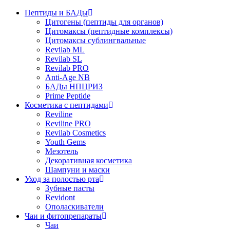
Пептиды и БАДы
Цитогены (пептиды для органов)
Цитомаксы (пептидные комплексы)
Цитомаксы сублингвальные
Revilab ML
Revilab SL
Revilab PRO
Anti-Age NB
БАДы НПЦРИЗ
Prime Peptide
Косметика с пептидами
Reviline
Reviline PRO
Revilab Cosmetics
Youth Gems
Мезотель
Декоративная косметика
Шампуни и маски
Уход за полостью рта
Зубные пасты
Revidont
Ополаскиватели
Чаи и фитопрепараты
Чаи