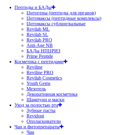
Пептиды и БАДы
Цитогены (пептиды для органов)
Цитомаксы (пептидные комплексы)
Цитомаксы сублингвальные
Revilab ML
Revilab SL
Revilab PRO
Anti-Age NB
БАДы НПЦРИЗ
Prime Peptide
Косметика с пептидами
Reviline
Reviline PRO
Revilab Cosmetics
Youth Gems
Мезотель
Декоративная косметика
Шампуни и маски
Уход за полостью рта
Зубные пасты
Revidont
Ополаскиватели
Чаи и фитопрепараты
Чаи