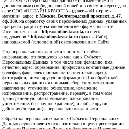
№ 152-ФЗ «О персональных данных» (с изменениями и
дополнениями) свободно, своей волей и в своем интересе даю
свое ООО «ОНЛАЙН КРАСОТА» (далее – «Интернет-
магазин», адрес:
г. Москва, Волгоградский проспект, д. 47,
оф. 309
, на обработку своих персональных данных, указанных
при регистрации путем заполнения веб-формы на сайте
Интернет-магазина
https://online-krasota.ru
и его
поддоменов *
https://online-krasota.ru
(далее – Сайт),
направляемой (заполненной) с использованием Сайта.
Под персональными данными я понимаю любую
информацию, относящуюся ко мне как к Субъекту
Персональных Данных, в том числе мои фамилию, имя,
отчество, адрес, образование, профессию, контактные данные
(телефон, факс, электронная почта, почтовый адрес),
фотографии, иную другую информацию. Под обработкой
персональных данных я понимаю сбор, систематизацию,
накопление, уточнение, обновление, изменение,
использование, распространение, передачу, в том числе
трансграничную, обезличивание, блокирование,
уничтожение, бессрочное хранение), и любые другие
действия (операции) с персональными данными.
Обработка персональных данных Субъекта Персональных
Данных осуществляется исключительно в целях регистрации
Субъекта Персональных Данных в базе данных Интернет-