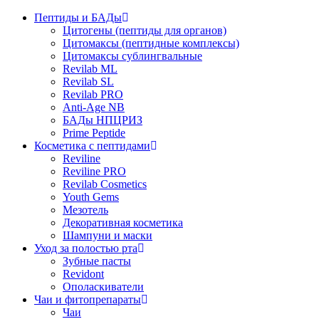
Пептиды и БАДы
Цитогены (пептиды для органов)
Цитомаксы (пептидные комплексы)
Цитомаксы сублингвальные
Revilab ML
Revilab SL
Revilab PRO
Anti-Age NB
БАДы НПЦРИЗ
Prime Peptide
Косметика с пептидами
Reviline
Reviline PRO
Revilab Cosmetics
Youth Gems
Мезотель
Декоративная косметика
Шампуни и маски
Уход за полостью рта
Зубные пасты
Revidont
Ополаскиватели
Чаи и фитопрепараты
Чаи