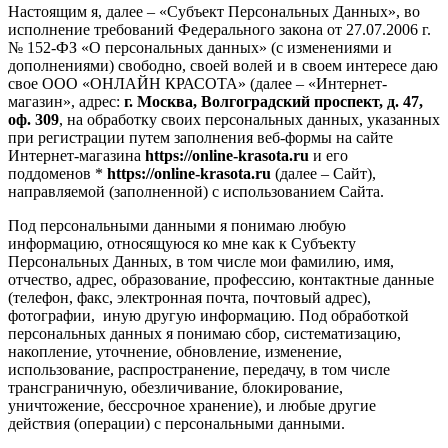
Настоящим я, далее – «Субъект Персональных Данных», во
исполнение требований Федерального закона от 27.07.2006 г.
№ 152-ФЗ «О персональных данных» (с изменениями и
дополнениями) свободно, своей волей и в своем интересе даю
свое ООО «ОНЛАЙН КРАСОТА» (далее – «Интернет-
магазин», адрес:
г. Москва, Волгоградский проспект, д. 47,
оф. 309
, на обработку своих персональных данных, указанных
при регистрации путем заполнения веб-формы на сайте
Интернет-магазина
https://online-krasota.ru
и его
поддоменов *
https://online-krasota.ru
(далее – Сайт),
направляемой (заполненной) с использованием Сайта.
Под персональными данными я понимаю любую
информацию, относящуюся ко мне как к Субъекту
Персональных Данных, в том числе мои фамилию, имя,
отчество, адрес, образование, профессию, контактные данные
(телефон, факс, электронная почта, почтовый адрес),
фотографии, иную другую информацию. Под обработкой
персональных данных я понимаю сбор, систематизацию,
накопление, уточнение, обновление, изменение,
использование, распространение, передачу, в том числе
трансграничную, обезличивание, блокирование,
уничтожение, бессрочное хранение), и любые другие
действия (операции) с персональными данными.