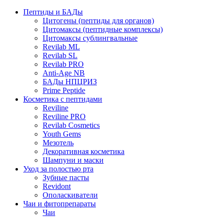
Пептиды и БАДы
Цитогены (пептиды для органов)
Цитомаксы (пептидные комплексы)
Цитомаксы сублингвальные
Revilab ML
Revilab SL
Revilab PRO
Anti-Age NB
БАДы НПЦРИЗ
Prime Peptide
Косметика с пептидами
Reviline
Reviline PRO
Revilab Cosmetics
Youth Gems
Мезотель
Декоративная косметика
Шампуни и маски
Уход за полостью рта
Зубные пасты
Revidont
Ополаскиватели
Чаи и фитопрепараты
Чаи