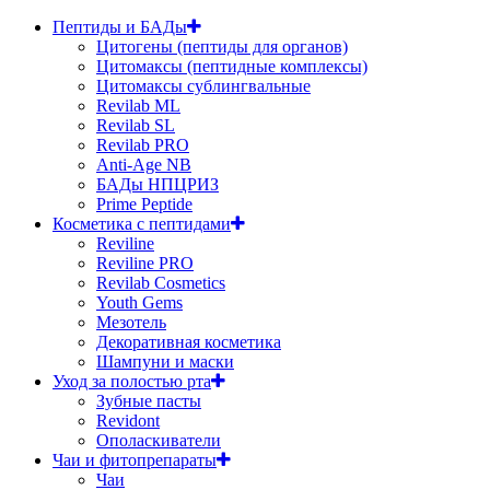
Пептиды и БАДы
Цитогены (пептиды для органов)
Цитомаксы (пептидные комплексы)
Цитомаксы сублингвальные
Revilab ML
Revilab SL
Revilab PRO
Anti-Age NB
БАДы НПЦРИЗ
Prime Peptide
Косметика с пептидами
Reviline
Reviline PRO
Revilab Cosmetics
Youth Gems
Мезотель
Декоративная косметика
Шампуни и маски
Уход за полостью рта
Зубные пасты
Revidont
Ополаскиватели
Чаи и фитопрепараты
Чаи