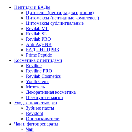
Пептиды и БАДы
Цитогены (пептиды для органов)
Цитомаксы (пептидные комплексы)
Цитомаксы сублингвальные
Revilab ML
Revilab SL
Revilab PRO
Anti-Age NB
БАДы НПЦРИЗ
Prime Peptide
Косметика с пептидами
Reviline
Reviline PRO
Revilab Cosmetics
Youth Gems
Мезотель
Декоративная косметика
Шампуни и маски
Уход за полостью рта
Зубные пасты
Revidont
Ополаскиватели
Чаи и фитопрепараты
Чаи