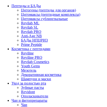
Пептиды и БАДы
Цитогены (пептиды для органов)
Цитомаксы (пептидные комплексы)
Цитомаксы сублингвальные
Revilab ML
Revilab SL
Revilab PRO
Anti-Age NB
БАДы НПЦРИЗ
Prime Peptide
Косметика с пептидами
Reviline
Reviline PRO
Revilab Cosmetics
Youth Gems
Мезотель
Декоративная косметика
Шампуни и маски
Уход за полостью рта
Зубные пасты
Revidont
Ополаскиватели
Чаи и фитопрепараты
Чаи