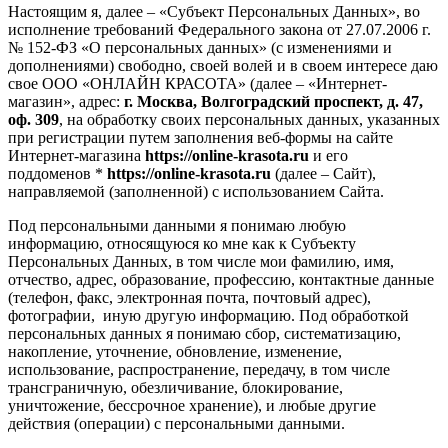
Настоящим я, далее – «Субъект Персональных Данных», во
исполнение требований Федерального закона от 27.07.2006 г.
№ 152-ФЗ «О персональных данных» (с изменениями и
дополнениями) свободно, своей волей и в своем интересе даю
свое ООО «ОНЛАЙН КРАСОТА» (далее – «Интернет-
магазин», адрес:
г. Москва, Волгоградский проспект, д. 47,
оф. 309
, на обработку своих персональных данных, указанных
при регистрации путем заполнения веб-формы на сайте
Интернет-магазина
https://online-krasota.ru
и его
поддоменов *
https://online-krasota.ru
(далее – Сайт),
направляемой (заполненной) с использованием Сайта.
Под персональными данными я понимаю любую
информацию, относящуюся ко мне как к Субъекту
Персональных Данных, в том числе мои фамилию, имя,
отчество, адрес, образование, профессию, контактные данные
(телефон, факс, электронная почта, почтовый адрес),
фотографии, иную другую информацию. Под обработкой
персональных данных я понимаю сбор, систематизацию,
накопление, уточнение, обновление, изменение,
использование, распространение, передачу, в том числе
трансграничную, обезличивание, блокирование,
уничтожение, бессрочное хранение), и любые другие
действия (операции) с персональными данными.