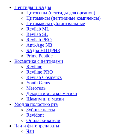
Пептиды и БАДы
Цитогены (пептиды для органов)
Цитомаксы (пептидные комплексы)
Цитомаксы сублингвальные
Revilab ML
Revilab SL
Revilab PRO
Anti-Age NB
БАДы НПЦРИЗ
Prime Peptide
Косметика с пептидами
Reviline
Reviline PRO
Revilab Cosmetics
Youth Gems
Мезотель
Декоративная косметика
Шампуни и маски
Уход за полостью рта
Зубные пасты
Revidont
Ополаскиватели
Чаи и фитопрепараты
Чаи