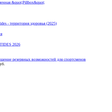
енная &quot;Pillbox&quot;
des - территория здоровья (2025)
ия
PTIDES 2026
шение резервных возможностей для спортсменов
уб.