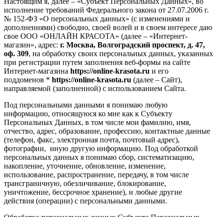
Настоящим я, далее – «Субъект Персональных Данных», во
исполнение требований Федерального закона от 27.07.2006 г.
№ 152-ФЗ «О персональных данных» (с изменениями и
дополнениями) свободно, своей волей и в своем интересе даю
свое ООО «ОНЛАЙН КРАСОТА» (далее – «Интернет-
магазин», адрес:
г. Москва, Волгоградский проспект, д. 47,
оф. 309
, на обработку своих персональных данных, указанных
при регистрации путем заполнения веб-формы на сайте
Интернет-магазина
https://online-krasota.ru
и его
поддоменов *
https://online-krasota.ru
(далее – Сайт),
направляемой (заполненной) с использованием Сайта.
Под персональными данными я понимаю любую
информацию, относящуюся ко мне как к Субъекту
Персональных Данных, в том числе мои фамилию, имя,
отчество, адрес, образование, профессию, контактные данные
(телефон, факс, электронная почта, почтовый адрес),
фотографии, иную другую информацию. Под обработкой
персональных данных я понимаю сбор, систематизацию,
накопление, уточнение, обновление, изменение,
использование, распространение, передачу, в том числе
трансграничную, обезличивание, блокирование,
уничтожение, бессрочное хранение), и любые другие
действия (операции) с персональными данными.