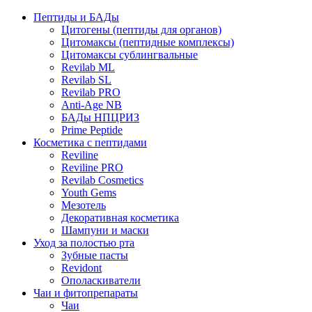
Пептиды и БАДы
Цитогены (пептиды для органов)
Цитомаксы (пептидные комплексы)
Цитомаксы сублингвальные
Revilab ML
Revilab SL
Revilab PRO
Anti-Age NB
БАДы НПЦРИЗ
Prime Peptide
Косметика с пептидами
Reviline
Reviline PRO
Revilab Cosmetics
Youth Gems
Мезотель
Декоративная косметика
Шампуни и маски
Уход за полостью рта
Зубные пасты
Revidont
Ополаскиватели
Чаи и фитопрепараты
Чаи