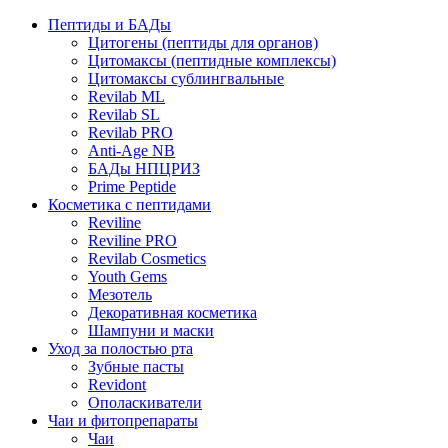
Пептиды и БАДы
Цитогены (пептиды для органов)
Цитомаксы (пептидные комплексы)
Цитомаксы сублингвальные
Revilab ML
Revilab SL
Revilab PRO
Anti-Age NB
БАДы НПЦРИЗ
Prime Peptide
Косметика с пептидами
Reviline
Reviline PRO
Revilab Cosmetics
Youth Gems
Мезотель
Декоративная косметика
Шампуни и маски
Уход за полостью рта
Зубные пасты
Revidont
Ополаскиватели
Чаи и фитопрепараты
Чаи