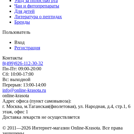
Уход за полостью рта
Чаи и фитопрепараты
Для детей
Литература о пептидах
Бренды
Пользователь
Вход
Регистрация
Контакты
8(499)926-112-30-32
Пн-Пт: 09:00-20:00
Сб: 10:00-17:00
Вс: выходной
Перерыв: 13:00-14:00
info@online-krasota.ru
online-krasota
Адрес офиса (пункт самовывоза):
г. Москва, м.Таганская(фиолетовая), ул. Народная, д.4, стр.1, 6
этаж, офис 1
Доставка лекарств не осуществляется
© 2011—2026 Интернет-магазин Online-Krasota. Все права
защищены.