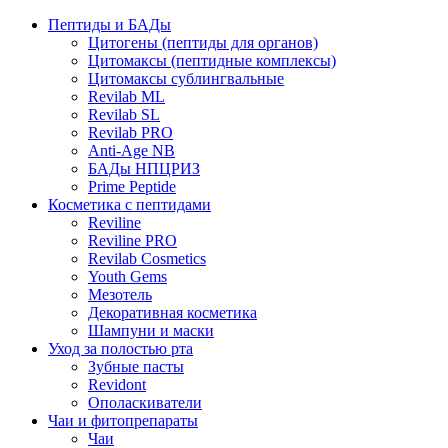
Пептиды и БАДы
Цитогены (пептиды для органов)
Цитомаксы (пептидные комплексы)
Цитомаксы сублингвальные
Revilab ML
Revilab SL
Revilab PRO
Anti-Age NB
БАДы НПЦРИЗ
Prime Peptide
Косметика с пептидами
Reviline
Reviline PRO
Revilab Cosmetics
Youth Gems
Мезотель
Декоративная косметика
Шампуни и маски
Уход за полостью рта
Зубные пасты
Revidont
Ополаскиватели
Чаи и фитопрепараты
Чаи