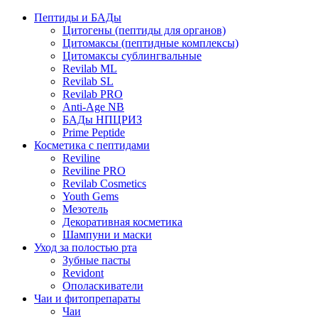
Пептиды и БАДы
Цитогены (пептиды для органов)
Цитомаксы (пептидные комплексы)
Цитомаксы сублингвальные
Revilab ML
Revilab SL
Revilab PRO
Anti-Age NB
БАДы НПЦРИЗ
Prime Peptide
Косметика с пептидами
Reviline
Reviline PRO
Revilab Cosmetics
Youth Gems
Мезотель
Декоративная косметика
Шампуни и маски
Уход за полостью рта
Зубные пасты
Revidont
Ополаскиватели
Чаи и фитопрепараты
Чаи