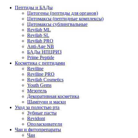
Пептиды и БАДы
Цитогены (пептиды для органов)
Цитомаксы (пептидные комплексы)
Цитомаксы сублингвальные
Revilab ML
Revilab SL
Revilab PRO
Anti-Age NB
БАДы НПЦРИЗ
Prime Peptide
Косметика с пептидами
Reviline
Reviline PRO
Revilab Cosmetics
Youth Gems
Мезотель
Декоративная косметика
Шампуни и маски
Уход за полостью рта
Зубные пасты
Revidont
Ополаскиватели
Чаи и фитопрепараты
Чаи