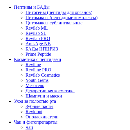
Пептиды и БАДы
Цитогены (пептиды для органов)
Цитомаксы (пептидные комплексы)
Цитомаксы сублингвальные
Revilab ML
Revilab SL
Revilab PRO
Anti-Age NB
БАДы НПЦРИЗ
Prime Peptide
Косметика с пептидами
Reviline
Reviline PRO
Revilab Cosmetics
Youth Gems
Мезотель
Декоративная косметика
Шампуни и маски
Уход за полостью рта
Зубные пасты
Revidont
Ополаскиватели
Чаи и фитопрепараты
Чаи