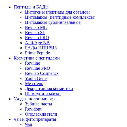
Пептиды и БАДы
Цитогены (пептиды для органов)
Цитомаксы (пептидные комплексы)
Цитомаксы сублингвальные
Revilab ML
Revilab SL
Revilab PRO
Anti-Age NB
БАДы НПЦРИЗ
Prime Peptide
Косметика с пептидами
Reviline
Reviline PRO
Revilab Cosmetics
Youth Gems
Мезотель
Декоративная косметика
Шампуни и маски
Уход за полостью рта
Зубные пасты
Revidont
Ополаскиватели
Чаи и фитопрепараты
Чаи