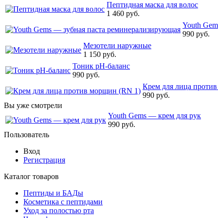
Пептидная маска для волос
1 460 руб.
Youth Gem
990 руб.
Мезотели наружные
1 150 руб.
Тоник pH-баланс
990 руб.
Крем для лица против
990 руб.
Вы уже смотрели
Youth Gems — крем для рук
990 руб.
Пользователь
Вход
Регистрация
Каталог товаров
Пептиды и БАДы
Косметика с пептидами
Уход за полостью рта