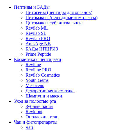
Пептиды и БАДы
Цитогены (пептиды для органов)
Цитомаксы (пептидные комплексы)
Цитомаксы сублингвальные
Revilab ML
Revilab SL
Revilab PRO
Anti-Age NB
БАДы НПЦРИЗ
Prime Peptide
Косметика с пептидами
Reviline
Reviline PRO
Revilab Cosmetics
Youth Gems
Мезотель
Декоративная косметика
Шампуни и маски
Уход за полостью рта
Зубные пасты
Revidont
Ополаскиватели
Чаи и фитопрепараты
Чаи