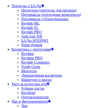
Пептиды и БАДы
Цитогены (пептиды для органов)
Цитомаксы (пептидные комплексы)
Цитомаксы сублингвальные
Revilab ML
Revilab SL
Revilab PRO
Anti-Age NB
БАДы НПЦРИЗ
Prime Peptide
Косметика с пептидами
Reviline
Reviline PRO
Revilab Cosmetics
Youth Gems
Мезотель
Декоративная косметика
Шампуни и маски
Уход за полостью рта
Зубные пасты
Revidont
Ополаскиватели
Чаи и фитопрепараты
Чаи