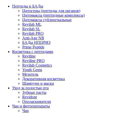
Пептиды и БАДы
Цитогены (пептиды для органов)
Цитомаксы (пептидные комплексы)
Цитомаксы сублингвальные
Revilab ML
Revilab SL
Revilab PRO
Anti-Age NB
БАДы НПЦРИЗ
Prime Peptide
Косметика с пептидами
Reviline
Reviline PRO
Revilab Cosmetics
Youth Gems
Мезотель
Декоративная косметика
Шампуни и маски
Уход за полостью рта
Зубные пасты
Revidont
Ополаскиватели
Чаи и фитопрепараты
Чаи