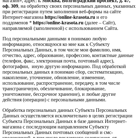
магазин», адрес:
г. Москва, Волгоградский проспект, д. 47,
оф. 309
, на обработку своих персональных данных, указанных
при регистрации путем заполнения веб-формы на сайте
Интернет-магазина
https://online-krasota.ru
и его
поддоменов *
https://online-krasota.ru
(далее – Сайт),
направляемой (заполненной) с использованием Сайта.
Под персональными данными я понимаю любую
информацию, относящуюся ко мне как к Субъекту
Персональных Данных, в том числе мои фамилию, имя,
отчество, адрес, образование, профессию, контактные данные
(телефон, факс, электронная почта, почтовый адрес),
фотографии, иную другую информацию. Под обработкой
персональных данных я понимаю сбор, систематизацию,
накопление, уточнение, обновление, изменение,
использование, распространение, передачу, в том числе
трансграничную, обезличивание, блокирование,
уничтожение, бессрочное хранение), и любые другие
действия (операции) с персональными данными.
Обработка персональных данных Субъекта Персональных
Данных осуществляется исключительно в целях регистрации
Субъекта Персональных Данных в базе данных Интернет-
магазина с последующим направлением Субъекту
Персональных Данных почтовых сообщений и смс-
уведомлений, в том числе рекламного содержания, от