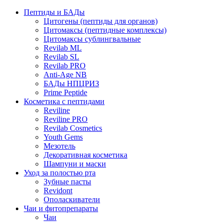
Пептиды и БАДы
Цитогены (пептиды для органов)
Цитомаксы (пептидные комплексы)
Цитомаксы сублингвальные
Revilab ML
Revilab SL
Revilab PRO
Anti-Age NB
БАДы НПЦРИЗ
Prime Peptide
Косметика с пептидами
Reviline
Reviline PRO
Revilab Cosmetics
Youth Gems
Мезотель
Декоративная косметика
Шампуни и маски
Уход за полостью рта
Зубные пасты
Revidont
Ополаскиватели
Чаи и фитопрепараты
Чаи