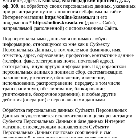
магазин», адрес:
г. Москва, Волгоградский проспект, д. 47,
оф. 309
, на обработку своих персональных данных, указанных
при регистрации путем заполнения веб-формы на сайте
Интернет-магазина
https://online-krasota.ru
и его
поддоменов *
https://online-krasota.ru
(далее – Сайт),
направляемой (заполненной) с использованием Сайта.
Под персональными данными я понимаю любую
информацию, относящуюся ко мне как к Субъекту
Персональных Данных, в том числе мои фамилию, имя,
отчество, адрес, образование, профессию, контактные данные
(телефон, факс, электронная почта, почтовый адрес),
фотографии, иную другую информацию. Под обработкой
персональных данных я понимаю сбор, систематизацию,
накопление, уточнение, обновление, изменение,
использование, распространение, передачу, в том числе
трансграничную, обезличивание, блокирование,
уничтожение, бессрочное хранение), и любые другие
действия (операции) с персональными данными.
Обработка персональных данных Субъекта Персональных
Данных осуществляется исключительно в целях регистрации
Субъекта Персональных Данных в базе данных Интернет-
магазина с последующим направлением Субъекту
Персональных Данных почтовых сообщений и смс-
уведомлений, в том числе рекламного содержания, от