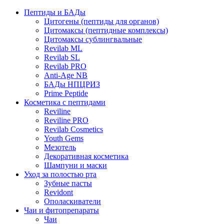
Пептиды и БАДы
Цитогены (пептиды для органов)
Цитомаксы (пептидные комплексы)
Цитомаксы сублингвальные
Revilab ML
Revilab SL
Revilab PRO
Anti-Age NB
БАДы НПЦРИЗ
Prime Peptide
Косметика с пептидами
Reviline
Reviline PRO
Revilab Cosmetics
Youth Gems
Мезотель
Декоративная косметика
Шампуни и маски
Уход за полостью рта
Зубные пасты
Revidont
Ополаскиватели
Чаи и фитопрепараты
Чаи