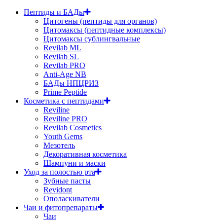
Пептиды и БАДы
Цитогены (пептиды для органов)
Цитомаксы (пептидные комплексы)
Цитомаксы сублингвальные
Revilab ML
Revilab SL
Revilab PRO
Anti-Age NB
БАДы НПЦРИЗ
Prime Peptide
Косметика с пептидами
Reviline
Reviline PRO
Revilab Cosmetics
Youth Gems
Мезотель
Декоративная косметика
Шампуни и маски
Уход за полостью рта
Зубные пасты
Revidont
Ополаскиватели
Чаи и фитопрепараты
Чаи