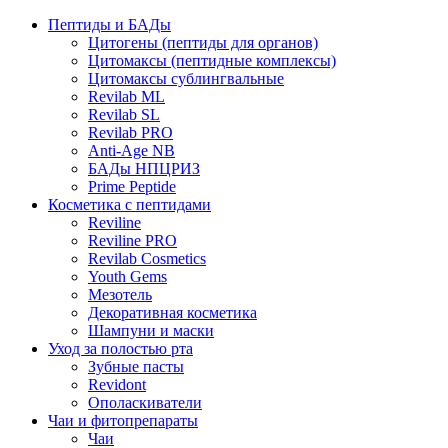
Пептиды и БАДы
Цитогены (пептиды для органов)
Цитомаксы (пептидные комплексы)
Цитомаксы сублингвальные
Revilab ML
Revilab SL
Revilab PRO
Anti-Age NB
БАДы НПЦРИЗ
Prime Peptide
Косметика с пептидами
Reviline
Reviline PRO
Revilab Cosmetics
Youth Gems
Мезотель
Декоративная косметика
Шампуни и маски
Уход за полостью рта
Зубные пасты
Revidont
Ополаскиватели
Чаи и фитопрепараты
Чаи