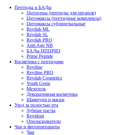
Пептиды и БАДы
Цитогены (пептиды для органов)
Цитомаксы (пептидные комплексы)
Цитомаксы сублингвальные
Revilab ML
Revilab SL
Revilab PRO
Anti-Age NB
БАДы НПЦРИЗ
Prime Peptide
Косметика с пептидами
Reviline
Reviline PRO
Revilab Cosmetics
Youth Gems
Мезотель
Декоративная косметика
Шампуни и маски
Уход за полостью рта
Зубные пасты
Revidont
Ополаскиватели
Чаи и фитопрепараты
Чаи