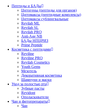
Пептиды и БАДы
Цитогены (пептиды для органов)
Цитомаксы (пептидные комплексы)
Цитомаксы сублингвальные
Revilab ML
Revilab SL
Revilab PRO
Anti-Age NB
БАДы НПЦРИЗ
Prime Peptide
Косметика с пептидами
Reviline
Reviline PRO
Revilab Cosmetics
Youth Gems
Мезотель
Декоративная косметика
Шампуни и маски
Уход за полостью рта
Зубные пасты
Revidont
Ополаскиватели
Чаи и фитопрепараты
Чаи